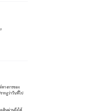
d?
ซต์ทางการของ
รากฏว่าวันที่ไป
ญเดินผ่านถึงได้