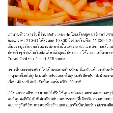
เราทานข้าวกลางวันที่ร้าน Mel’s Drive-In โดยเลือกชุดเบอร์เกอร์ เฟ
อัดลม ราคา 21 SGD ได้ส่วนลด 10 SGD จึงจ่ายจริงเพียง 11 SGD (~2
เขียนระบุว่ารับจ่ายเงินผ่านบัตรเท่านั้น แต่เราลองถามพนักงานแล้ว เข
บัตรจริงๆ จ่ายเป็นเงินสดได้ แต่ถ้าคุณมีบัตร อยากให้จ่ายผ่านบัตรมากก
Travel Card ของ Planet SCB จ่ายค่ะ
อย่างที่บอกว่าช่วงที่เราไปเป็นเทศกาลมินเนี่ยน มีแต่ตั๋วแพ็กเกจมิน
ว่าทุกคนก็จะได้คูปองเหมือนกันและมาใช้คูปองที่เดียวกัน! ดังนั้นเ
เกือบ 40 นาที ต่อคิวรับป็อปคอร์นฟรีอีก 30 นาที
ถ้าไม่อยากรอคิวนาน แนะนำให้รีบใช้คูปองก่อนค่ะ อย่ารอจนสวนสนุก
คนมีคูปองที่ยังไม่ได้ใช้เหมือนกันเลยมารวมอยู่ที่เดียวกัน ก่อนสวนสนุ
คนมากรูกันที่ร้านขายของที่ระลึกและต่อแถวรับป็อปคอร์นจนยาวเหยี